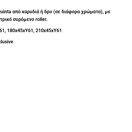
Quinta από καρυδιά ή δρυ (σε διάφορα χρώματα), με
ρικό συρόμενο roller.
Υ61, 180x45xΥ61, 210x45xΥ61
lusive