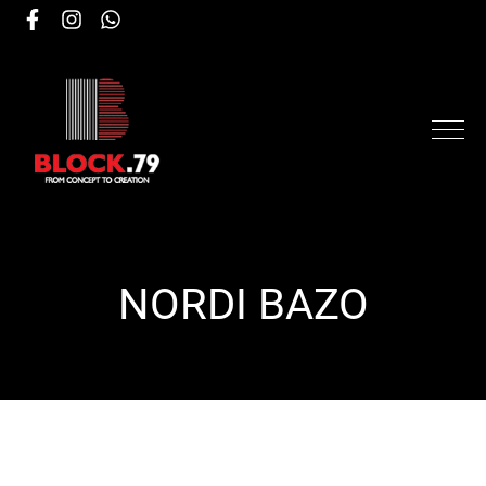
NORDI ΒΑΖΟ