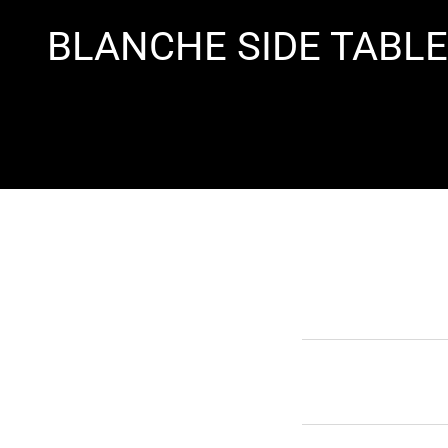
BLANCHE SIDE TABL
ΈΠΙΠΛΑ TV
ΈΠΙΠΛΑ ΓΡΑΦΕΊΟΥ
ΠΛΑΚΆΚΙΑ
ΚΑΝΑΠΈΔΕΣ
ΈΠΙΠΛΑ TV
ΨΗΦΊΔΕΣ
ΚΑΡΈΚΛΕΣ
ΔΙΑΚΟΣΜΗΤΙΚΆ
ΕΊΔΗ ΥΓΙΕΙΝΉΣ
ΚΟΝΣΌΛΑ
ΚΑΘΡΈΠΤΕΣ
ΜΠΑΤΑΡΊΕΣ
ΚΡΕΒΆΤΙΑ
ΚΑΝΑΠΈΔΕΣ
ΚΟΜΟΔΊΝΑ
ΚΑΡΈΚΛΕΣ
ΣΥΡΤΑΡΙΈΡΕΣ
ΚΟΝΣΌΛΑ
ΜΠΟΥΦΈΔΕΣ
ΚΡΕΒΆΤΙΑ